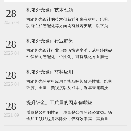
机箱外壳设计技术创新
28
机箱外壳设计的技术创新近年来在材料、结构、
2025-04
功能性和智能化等方面均有显著突破，以下为关
键创新方向及典型案例： 1. 材料创新 轻量化高强
材料 镁铝合金/碳纤维复合材料：用于高端电竞或
机箱外壳设计行业趋势
28
移动工作站，兼顾轻量化与散热（如外星人
机箱外壳设计行业正经历快速变革，从单纯的硬
ALIENWARE部分机型）。 再生环保材料：如消
2025-04
件保护向智能化、个性化、可持续化方向演进。
费后回收塑料（PC
以下是当前及未来5年的核心趋势分析： 1. 用户
需求驱动设计革新 场景细分化 电竞机箱：RGB光
机箱外壳设计材料应用
28
效联动+暴力散热（如联力O11D EVO的四面透风
机箱外壳的材料应用直接影响其散热性能、结构
设计） 创作者机箱：静音+快速拆卸（如Fractal D
2025-04
强度、重量、美观度以及成本，近年来随着技术
发展和环保需求，材料选择日趋多样化。以下是
当前主流的机箱外壳材料及其创新应用方向： 1.
提升钣金加工质量的因素有哪些
28
传统金属材料 (1) 钢材（SPCC/SECC） 特点：成
​质量是公司的性命，质量是公司的经济效益。钣
本低、强度高、易冲压成型，但重量大、易生
2021-09
金加工领域也并不除外，仅有效率高，高质量的
锈。 应用：
钣金才算是用户所寻求的。我们要做的就是以顾