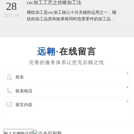
客的视角出去，想用户之所感。一，实际操作工
cnc加工工艺之丝锥加工法
28
作人员要素但凡实际操作工作人员起主导地位的
螺纹加工是cnc加工核心十分关键的运用之一，螺
工序所造成的缺点，避免问题造成的可控制方法
2021-09
纹的加工品质和效果将同时危害零件的加工品质
有：⑴提升“质量第一，客户第一”的质量观念文
及加工核心的生产率。丝锥加工法1.1丝锥加工的
化
类别及特性选用丝锥加工螺纹孔是最常见的加工
方式 ，它关键适用直徑较小(D<30)，孔部位精密
度需要不太高的螺纹孔。在20个世纪80时代，螺
在线留言
纹孔均选用柔性攻丝方式