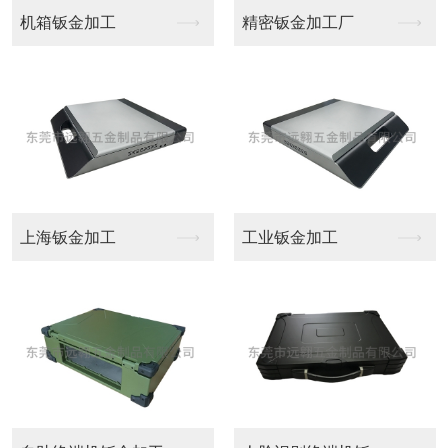
工
精密钣金加工厂
铝型材CNC加工
工
工业钣金加工
广州CNC加工中