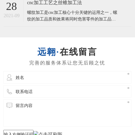
客的视角出去，想用户之所感。一，实际操作工
cnc加工工艺之丝锥加工法
28
作人员要素但凡实际操作工作人员起主导地位的
螺纹加工是cnc加工核心十分关键的运用之一，螺
工序所造成的缺点，避免问题造成的可控制方法
2021-09
纹的加工品质和效果将同时危害零件的加工品质
有：⑴提升“质量第一，客户第一”的质量观念文
及加工核心的生产率。丝锥加工法1.1丝锥加工的
化
类别及特性选用丝锥加工螺纹孔是最常见的加工
方式 ，它关键适用直徑较小(D<30)，孔部位精密
度需要不太高的螺纹孔。在20个世纪80时代，螺
在线留言
纹孔均选用柔性攻丝方式