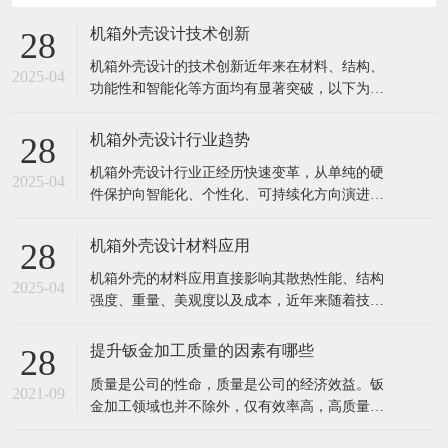
机箱外壳设计技术创新
28
机箱外壳设计的技术创新近年来在材料、结构、
2025-04
功能性和智能化等方面均有显著突破，以下为关
键创新方向及典型案例： 1. 材料创新 轻量化高强
材料 镁铝合金/碳纤维复合材料：用于高端电竞或
机箱外壳设计行业趋势
28
移动工作站，兼顾轻量化与散热（如外星人
机箱外壳设计行业正经历快速变革，从单纯的硬
ALIENWARE部分机型）。 再生环保材料：如消
2025-04
件保护向智能化、个性化、可持续化方向演进。
费后回收塑料（PC
以下是当前及未来5年的核心趋势分析： 1. 用户
需求驱动设计革新 场景细分化 电竞机箱：RGB光
机箱外壳设计材料应用
28
效联动+暴力散热（如联力O11D EVO的四面透风
机箱外壳的材料应用直接影响其散热性能、结构
设计） 创作者机箱：静音+快速拆卸（如Fractal D
2025-04
强度、重量、美观度以及成本，近年来随着技术
发展和环保需求，材料选择日趋多样化。以下是
当前主流的机箱外壳材料及其创新应用方向： 1.
提升钣金加工质量的因素有哪些
28
传统金属材料 (1) 钢材（SPCC/SECC） 特点：成
​质量是公司的性命，质量是公司的经济效益。钣
本低、强度高、易冲压成型，但重量大、易生
2021-09
金加工领域也并不除外，仅有效率高，高质量的
锈。 应用：
钣金才算是用户所寻求的。我们要做的就是以顾