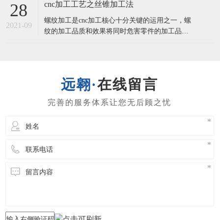
客的视角出去，想用户之所感。一，实际操作工
cnc加工工艺之丝锥加工法
28
作人员要素但凡实际操作工作人员起主导地位的
螺纹加工是cnc加工核心十分关键的运用之一，螺
工序所造成的缺点，避免问题造成的可控制方法
2021-09
纹的加工品质和效果将同时危害零件的加工品质
有：⑴提升“质量第一，客户第一”的质量观念文
及加工核心的生产率。丝锥加工法1.1丝锥加工的
化
类别及特性选用丝锥加工螺纹孔是最常见的加工
方式 ，它关键适用直徑较小(D<30)，孔部位精密
度需要不太高的螺纹孔。在20个世纪80时代，螺
在线留言
纹孔均选用柔性攻丝方式