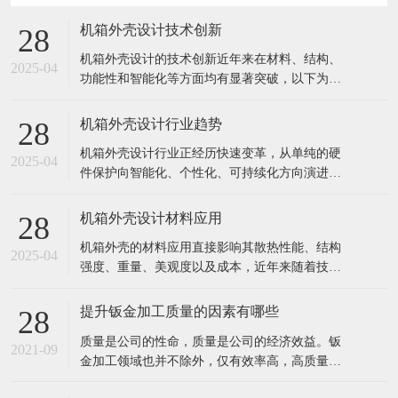
机箱外壳设计技术创新
28
机箱外壳设计的技术创新近年来在材料、结构、
2025-04
功能性和智能化等方面均有显著突破，以下为关
键创新方向及典型案例： 1. 材料创新 轻量化高强
材料 镁铝合金/碳纤维复合材料：用于高端电竞或
机箱外壳设计行业趋势
28
移动工作站，兼顾轻量化与散热（如外星人
机箱外壳设计行业正经历快速变革，从单纯的硬
ALIENWARE部分机型）。 再生环保材料：如消
2025-04
件保护向智能化、个性化、可持续化方向演进。
费后回收塑料（PC
以下是当前及未来5年的核心趋势分析： 1. 用户
需求驱动设计革新 场景细分化 电竞机箱：RGB光
机箱外壳设计材料应用
28
效联动+暴力散热（如联力O11D EVO的四面透风
机箱外壳的材料应用直接影响其散热性能、结构
设计） 创作者机箱：静音+快速拆卸（如Fractal D
2025-04
强度、重量、美观度以及成本，近年来随着技术
发展和环保需求，材料选择日趋多样化。以下是
当前主流的机箱外壳材料及其创新应用方向： 1.
提升钣金加工质量的因素有哪些
28
传统金属材料 (1) 钢材（SPCC/SECC） 特点：成
​质量是公司的性命，质量是公司的经济效益。钣
本低、强度高、易冲压成型，但重量大、易生
2021-09
金加工领域也并不除外，仅有效率高，高质量的
锈。 应用：
钣金才算是用户所寻求的。我们要做的就是以顾