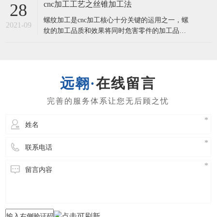
客的视角出去，想用户之所感。一，实际操作工
cnc加工工艺之丝锥加工法
28
作人员要素但凡实际操作工作人员起主导地位的
螺纹加工是cnc加工核心十分关键的运用之一，螺
工序所造成的缺点，避免问题造成的可控制方法
2021-09
纹的加工品质和效果将同时危害零件的加工品质
有：⑴提升“质量第一，客户第一”的质量观念文
及加工核心的生产率。丝锥加工法1.1丝锥加工的
化
类别及特性选用丝锥加工螺纹孔是最常见的加工
方式 ，它关键适用直徑较小(D<30)，孔部位精密
度需要不太高的螺纹孔。在20个世纪80时代，螺
在线留言
纹孔均选用柔性攻丝方式