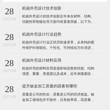
机箱外壳设计技术创新
28
机箱外壳设计的技术创新近年来在材料、结构、
2025-04
功能性和智能化等方面均有显著突破，以下为关
键创新方向及典型案例： 1. 材料创新 轻量化高强
材料 镁铝合金/碳纤维复合材料：用于高端电竞或
机箱外壳设计行业趋势
28
移动工作站，兼顾轻量化与散热（如外星人
机箱外壳设计行业正经历快速变革，从单纯的硬
ALIENWARE部分机型）。 再生环保材料：如消
2025-04
件保护向智能化、个性化、可持续化方向演进。
费后回收塑料（PC
以下是当前及未来5年的核心趋势分析： 1. 用户
需求驱动设计革新 场景细分化 电竞机箱：RGB光
机箱外壳设计材料应用
28
效联动+暴力散热（如联力O11D EVO的四面透风
机箱外壳的材料应用直接影响其散热性能、结构
设计） 创作者机箱：静音+快速拆卸（如Fractal D
2025-04
强度、重量、美观度以及成本，近年来随着技术
发展和环保需求，材料选择日趋多样化。以下是
当前主流的机箱外壳材料及其创新应用方向： 1.
提升钣金加工质量的因素有哪些
28
传统金属材料 (1) 钢材（SPCC/SECC） 特点：成
​质量是公司的性命，质量是公司的经济效益。钣
本低、强度高、易冲压成型，但重量大、易生
2021-09
金加工领域也并不除外，仅有效率高，高质量的
锈。 应用：
钣金才算是用户所寻求的。我们要做的就是以顾