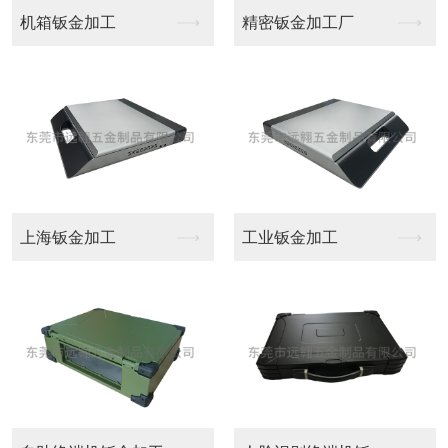
工
精密钣金加工厂
铝型材CNC加工
工
工业钣金加工
广州CNC加工中