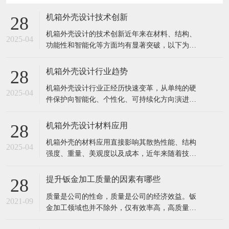
机箱外壳设计技术创新
28
机箱外壳设计的技术创新近年来在材料、结构、
2025-04
功能性和智能化等方面均有显著突破，以下为关
键创新方向及典型案例： 1. 材料创新 轻量化高强
材料 镁铝合金/碳纤维复合材料：用于高端电竞或
机箱外壳设计行业趋势
28
移动工作站，兼顾轻量化与散热（如外星人
机箱外壳设计行业正经历快速变革，从单纯的硬
ALIENWARE部分机型）。 再生环保材料：如消
2025-04
件保护向智能化、个性化、可持续化方向演进。
费后回收塑料（PC
以下是当前及未来5年的核心趋势分析： 1. 用户
需求驱动设计革新 场景细分化 电竞机箱：RGB光
机箱外壳设计材料应用
28
效联动+暴力散热（如联力O11D EVO的四面透风
机箱外壳的材料应用直接影响其散热性能、结构
设计） 创作者机箱：静音+快速拆卸（如Fractal D
2025-04
强度、重量、美观度以及成本，近年来随着技术
发展和环保需求，材料选择日趋多样化。以下是
当前主流的机箱外壳材料及其创新应用方向： 1.
提升钣金加工质量的因素有哪些
28
传统金属材料 (1) 钢材（SPCC/SECC） 特点：成
​质量是公司的性命，质量是公司的经济效益。钣
本低、强度高、易冲压成型，但重量大、易生
2021-09
金加工领域也并不除外，仅有效率高，高质量的
锈。 应用：
钣金才算是用户所寻求的。我们要做的就是以顾