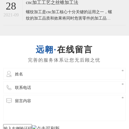
客的视角出去，想用户之所感。一，实际操作工
cnc加工工艺之丝锥加工法
28
作人员要素但凡实际操作工作人员起主导地位的
螺纹加工是cnc加工核心十分关键的运用之一，螺
工序所造成的缺点，避免问题造成的可控制方法
2021-09
纹的加工品质和效果将同时危害零件的加工品质
有：⑴提升“质量第一，客户第一”的质量观念文
及加工核心的生产率。丝锥加工法1.1丝锥加工的
化
类别及特性选用丝锥加工螺纹孔是最常见的加工
方式 ，它关键适用直徑较小(D<30)，孔部位精密
度需要不太高的螺纹孔。在20个世纪80时代，螺
在线留言
纹孔均选用柔性攻丝方式